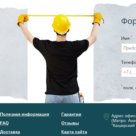
Фор
*
Имя:
Телефо
*
поля,
Полезная информация
Гарантии
Адрес офис
(Метро: Ани
FAQ
Отзывы
"Каширский 
Доставка
Карта сайта