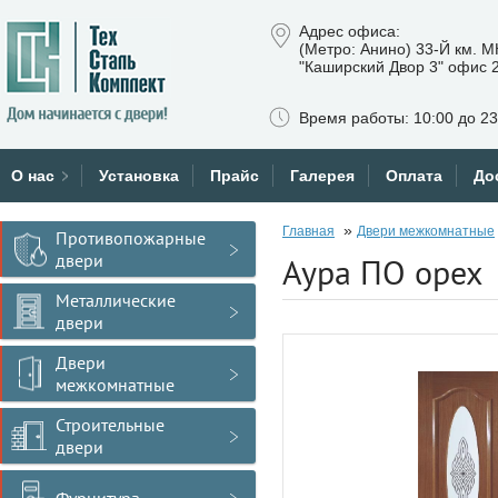
Адрес офиса:
(Метро: Анино) 33-Й км. 
"Каширский Двор 3" офис 
Время работы: 10:00 до 23
О нас
Установка
Прайс
Галерея
Оплата
До
»
Главная
Двери межкомнатные
Противопожарные
двери
Аура ПО орех
Металлические
двери
Двери
межкомнатные
Строительные
двери