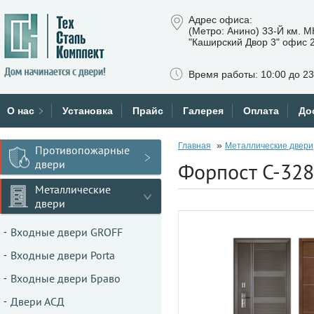
Адрес офиса:
(Метро: Анино) 33-Й км. 
"Каширский Двор 3" офис 
Время работы: 10:00 до 23
О нас
Установка
Прайс
Галерея
Оплата
До
»
Главная
Металлические двери
Противопожарные
двери
Форпост C-328
Металлические
двери
Входные двери GROFF
Входные двери Porta
Входные двери Браво
Двери АСД