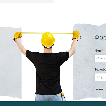
Фор
*
Имя:
Телефо
*
поля,