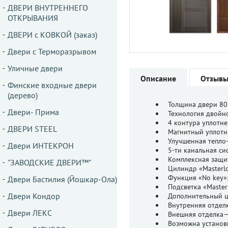
ДВЕРИ ВНУТРЕННЕГО
ОТКРЫВАНИЯ
ДВЕРИ с КОВКОЙ (заказ)
Двери с Терморазрывом
Уличные двери
Описание
Отзыв
Финские входные двери
(дерево)
Толщина двери 80
Двери- Прима
Технология двойно
4 контура уплотне
ДВЕРИ STEEL
Магнитный уплотн
Улучшенная тепло-
Двери ИНТЕКРОН
5-ти канальная си
Комплексная защи
"ЗАВОДСКИЕ ДВЕРИ™"
Цилиндр «Masterlo
Функция «No key»
Двери Бастилия (Йошкар-Ола)
Подсветка «Masterl
Двери Кондор
Дополнительный ц
Внутренняя отдел
Двери ЛЕКС
Внешняя отделка—
Возможна установк