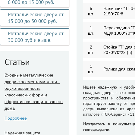
6 000 до 15 000 руб.
5
Наличник "Т" Э
Металлические двери от
шт.
2150*70*8
15 000 до 30 000 руб.
1
Перекладина "Т"
Металлические двери от
шт.
МДФ 1000*70*46 
30 000 руб и выше.
2
Стойка "Т" для
шт.
2070*70*22 (п)
Статьи
1
Ролики для скл
шт.
Входные металлические
двери с элементами ковки -
Ищете надежную и удобн
одухотворенность
складная дверь с эко шпо
классических форм и
пространства и обеспечи
эффективная защита вашего
гарантирует защиту от п
дома
двери выполнена из чрез
каталоге «ТСК-Сервис» - 1
Подробнее
Нуждаетесь в консульта
менеджерами.
Надежная защита