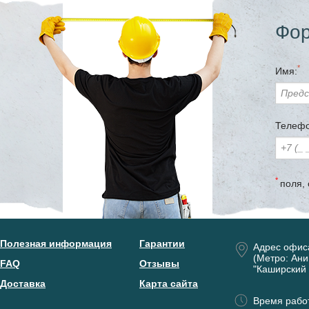
Фор
*
Имя:
Телефо
*
поля,
Полезная информация
Гарантии
Адрес офис
(Метро: Ани
FAQ
Отзывы
"Каширский 
Доставка
Карта сайта
Время работ