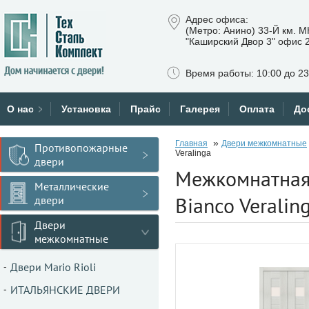
Адрес офиса:
(Метро: Анино) 33-Й км. 
"Каширский Двор 3" офис 
Время работы: 10:00 до 23
О нас
Установка
Прайс
Галерея
Оплата
До
»
Главная
Двери межкомнатные
Противопожарные
Veralinga
двери
Межкомнатная 
Металлические
Bianco Veralin
двери
Двери
межкомнатные
Двери Mario Rioli
ИТАЛЬЯНСКИЕ ДВЕРИ