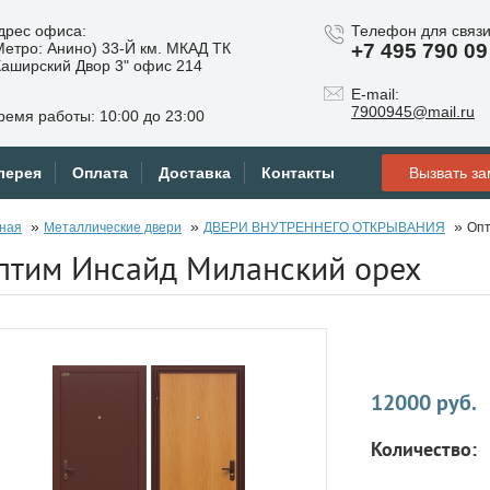
дрес офиса:
Телефон для связи
Метро: Анино) 33-Й км. МКАД ТК
+7 495 790 09
Каширский Двор 3" офис 214
E-mail:
7900945@mail.ru
ремя работы: 10:00 до 23:00
лерея
Оплата
Доставка
Контакты
Вызвать з
»
»
»
ная
Металлические двери
ДВЕРИ ВНУТРЕННЕГО ОТКРЫВАНИЯ
Опт
птим Инсайд Миланский орех
12000 руб.
Количество: