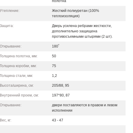
полотна
Утепление:
Жесткий полиуретан (100%
теплоизоляция)
Защита:
Дверь усилена ребрами жесткости,
дополнительно защищена
противосъемными штырями (2 шт).
Открывание:
180˚
Толщина полотна, мм:
50
Толщина коробки, мм:
75
Толщина стали, мм:
1,2
Высота/ширина, см:
205/88, 95
Внутренний проем, см:
197*80, 87
Открывание:
двери поставляются в правом и левом
исполнении
Вес, кг:
43 - 47