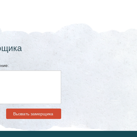
рщика
ние: