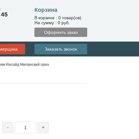
:
Корзина
 45
В корзине : 0 товар(ов)
На сумму : 0 руб.
Оформить заказ
амерщика
Заказать звонок
им Инсайд Миланский орех
-
+