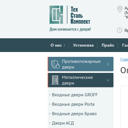
А
(
"
В
О нас
Установка
Прайс
Га
Глав
Противопожарные
двери
О
Металлические
двери
Входные двери GROFF
Входные двери Porta
Входные двери Браво
Двери АСД