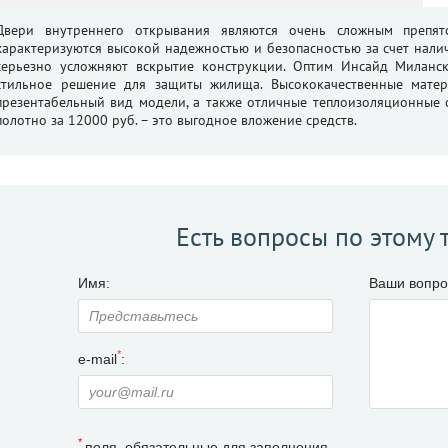
Двери внутреннего открывания являются очень сложным препят
характеризуются высокой надежностью и безопасностью за счет нали
серьезно усложняют вскрытие конструкции. Оптим Инсайд Миланск
стильное решение для защиты жилища. Высококачественные матер
презентабельный вид модели, а также отличные теплоизоляционные с
полотно за 12000 руб. – это выгодное вложение средств.
Есть вопросы по этому 
Имя:
Ваши вопро
*
e-mail
:
*
поля, обязательные для заполнения