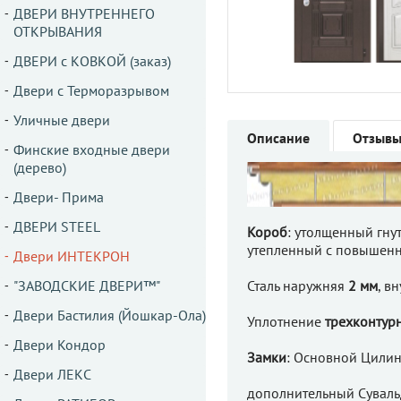
ДВЕРИ ВНУТРЕННЕГО
ОТКРЫВАНИЯ
ДВЕРИ с КОВКОЙ (заказ)
Двери с Терморазрывом
Уличные двери
Описание
Отзыв
Финские входные двери
(дерево)
Двери- Прима
ДВЕРИ STEEL
Короб
: утолщенный гну
утепленный с повышен
Двери ИНТЕКРОН
"ЗАВОДСКИЕ ДВЕРИ™"
Сталь наружняя
2 мм
, в
Двери Бастилия (Йошкар-Ола)
Уплотнение
трехконтур
Двери Кондор
Замки
: Основной Цили
Двери ЛЕКС
дополнительный Сувал