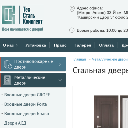
Адрес офиса:
(Метро: Анино) 33-Й км. 
"Каширский Двор 3" офис 
Время работы: 10:00 до 23
О нас
Установка
Прайс
Галерея
Оплата
До
»
Главная
Металлические двери
Противопожарные
двери
Стальная двер
Металлические
двери
Входные двери GROFF
Входные двери Porta
Входные двери Браво
Двери АСД