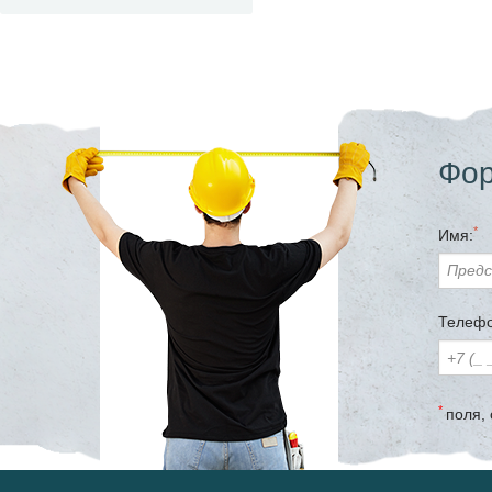
Фор
*
Имя:
Телефо
*
поля,