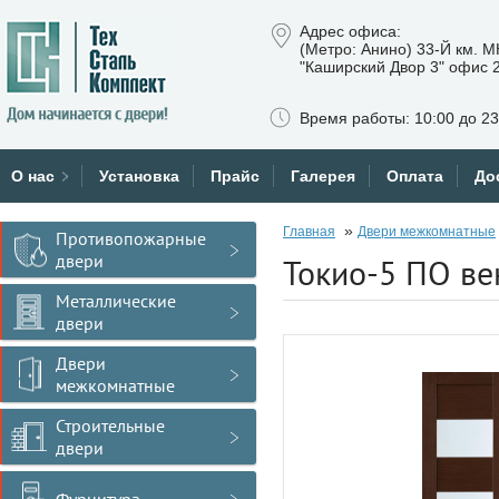
Адрес офиса:
(Метро: Анино) 33-Й км. 
"Каширский Двор 3" офис 
Время работы: 10:00 до 23
О нас
Установка
Прайс
Галерея
Оплата
До
»
Главная
Двери межкомнатные
Противопожарные
двери
Токио-5 ПО ве
Металлические
двери
Двери
межкомнатные
Строительные
двери