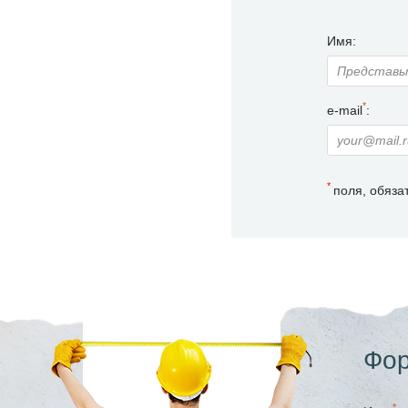
Имя:
*
e-mail
:
*
поля, обяза
Фор
*