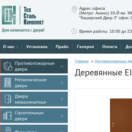
Адрес офиса:
(Метро: Анино) 33-Й км. 
"Каширский Двор 3" офис 
Время работы: 10:00 до 23
О нас
Установка
Прайс
Галерея
Оплата
До
»
Главная
Противопожарные дв
Противопожарные
двери
Деревянные E
Металлические
двери
Двери
межкомнатные
Строительные
двери