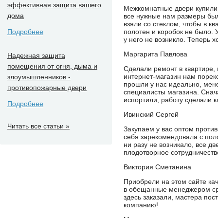
эффективная защита вашего
Межкомнатные двери купили 
дома
все нужные нам размеры был
взяли со стеклом, чтобы в к
Подробнее
полотен и коробок не было.
у него не возникло. Теперь 
Маргарита Павлова
Надежная защита
помещения от огня, дыма и
Сделали ремонт в квартире, 
интернет-магазин нам порек
злоумышленников -
прошли у нас идеально, мене
противопожарные двери
специалисты магазина. Снач
испортили, работу сделали к
Подробнее
Ивинский Сергей
Читать все статьи »
Закупаем у вас оптом проти
себя зарекомендовала с поло
ни разу не возникало, все д
плодотворное сотрудничеств
Виктория Сметанина
Приобрели на этом сайте кач
в обещанные менеджером сро
здесь заказали, мастера по
компанию!