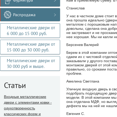
Фурнитура
нам в приемлемую сумму. В 
Станислав
Распродажа
У нас в частном доме стоит 
она прошла идеально (дверн
металлом с порошковым напы
Металлические двери от
довольны, сделана она добро
6 000 до 15 000 руб.
не застревают и не проскаки
нее хорошая. Мы ни капли не
Металлические двери от
Берсенев Валерий
15 000 до 30 000 руб.
Берем в этой компании опто
сдаем их с чистовой отделко
Металлические двери от
заказывали у другого постав
монтажом дверей от этой ком
30 000 руб и выше.
правильно, со сроками поста
проблем.
Амелина Светлана
Статьи
Уличную входную дверь в сво
подобрать подходящую дверь
Входные металлические
модели. В этой компании мы
она отделана МДФ, но выгляд
двери с элементами ковки -
дефекта мы на ней не нашли,
одухотворенность
Евгения С.
классических форм и