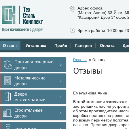
Адрес офиса:
(Метро: Анино) 33-Й км. 
"Каширский Двор 3" офис 
Время работы: 10:00 до 23
О нас
Установка
Прайс
Галерея
Оплата
До
»
Главная
Отзывы
Противопожарные
двери
Отзывы
Металлические
двери
Емельянова Анна
Двери
межкомнатные
В этой компании заказывали 
застройщика нас не устроил
Строительные
об этом производителе насл
двери
коробка поставлена ровно, с
по всему периметру полотна,
слышно. Прежняя дверь пропу