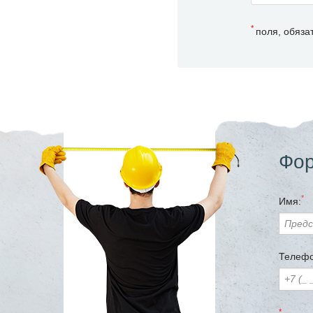
*
поля, обяза
Фор
*
Имя:
Телефо
*